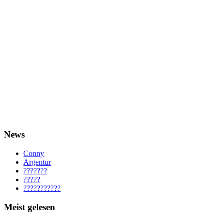
News
Conny
Argentur
???????
?????
???????????
Meist gelesen