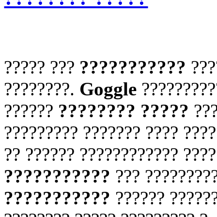
????? ???
???????????
???
????????.
Goggle
??????????
??????
???????? ?????
???
????????? ??????? ???? ????
?? ?????? ???????????? ???
???????????
??? ?????????
???????????
?????? ??????