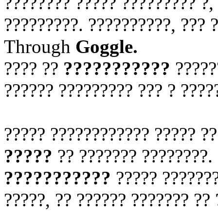
???????? ????? ????????? ?,
?????????. ??????????, ???
Through
Goggle.
???? ??
???????????
??????
?????? ????????? ??? ? ????
????? ???????????? ????? ?
?????
?? ??????? ????????.
???????????
????? ???????
?????, ?? ?????? ??????? ??