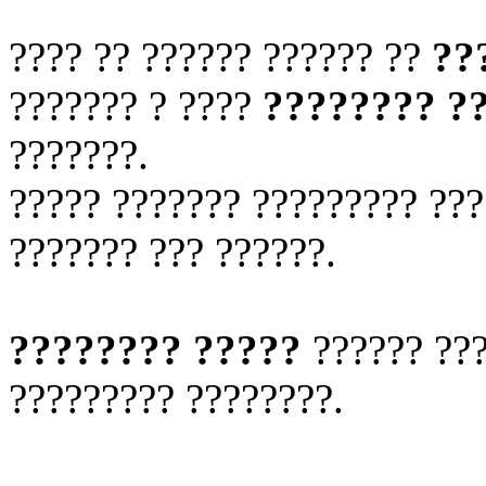
???? ?? ?????? ?????? ??
??
??????? ? ????
???????? ??
???????.
????? ??????? ????????? ??
??????? ??? ??????.
???????? ?????
?????? ???
????????? ????????.