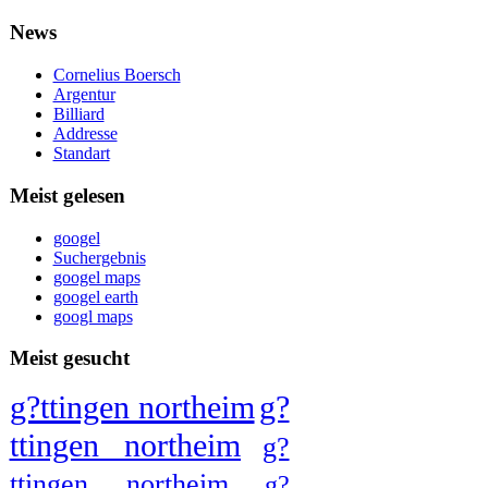
News
Cornelius Boersch
Argentur
Billiard
Addresse
Standart
Meist gelesen
googel
Suchergebnis
googel maps
googel earth
googl maps
Meist gesucht
g?ttingen northeim
g?
ttingen northeim
g?
ttingen northeim
g?