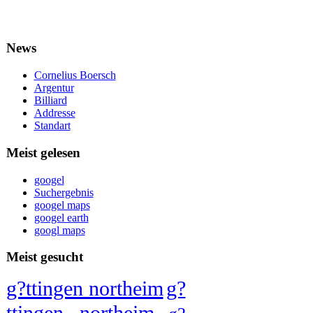
News
Cornelius Boersch
Argentur
Billiard
Addresse
Standart
Meist gelesen
googel
Suchergebnis
googel maps
googel earth
googl maps
Meist gesucht
g?ttingen northeim
g?