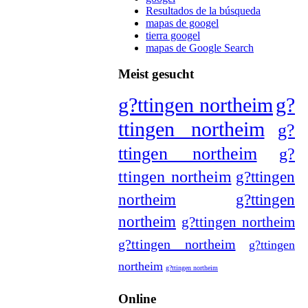
Resultados de la búsqueda
mapas de googel
tierra googel
mapas de Google Search
Meist gesucht
g?ttingen northeim
g?
ttingen northeim
g?
ttingen northeim
g?
ttingen northeim
g?ttingen
northeim
g?ttingen
northeim
g?ttingen northeim
g?ttingen northeim
g?ttingen
northeim
g?ttingen northeim
Online