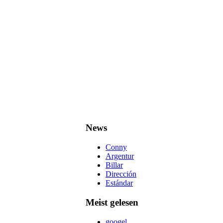
News
Conny
Argentur
Billar
Dirección
Estándar
Meist gelesen
googel