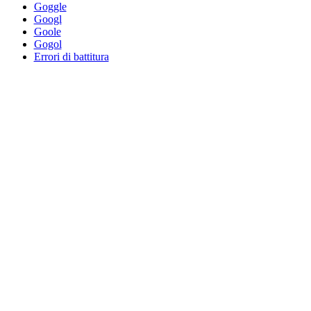
Goggle
Googl
Goole
Gogol
Errori di battitura