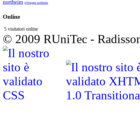
northeim
g?ttingen northeim
Online
5 visitatori online
© 2009 RUniTec - Radisson