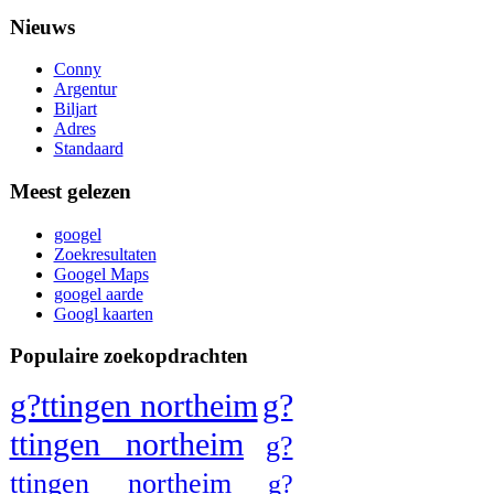
Nieuws
Conny
Argentur
Biljart
Adres
Standaard
Meest gelezen
googel
Zoekresultaten
Googel Maps
googel aarde
Googl kaarten
Populaire zoekopdrachten
g?ttingen northeim
g?
ttingen northeim
g?
ttingen northeim
g?