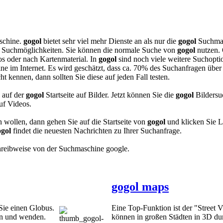
schine.
gogol
bietet sehr viel mehr Dienste an als nur die
gogol
Suchmas
an Suchmöglichkeiten. Sie können die normale Suche von
gogol
nutzen.
os oder nach Kartenmaterial. In
gogol
sind noch viele weitere Suchopti
ne im Internet. Es wird geschätzt, dass ca. 70% des Suchanfragen übe
t kennen, dann sollten Sie diese auf jeden Fall testen.
 auf der
gogol
Startseite auf Bilder. Jetzt können Sie die
gogol
Bildersu
uf Videos.
wollen, dann gehen Sie auf die Startseite von
gogol
und klicken Sie 
ogol
findet die neuesten Nachrichten zu Ihrer Suchanfrage.
Schreibweise von der Suchmaschine google.
gogol maps
Sie einen Globus.
Eine Top-Funktion ist der "Street 
en und wenden.
können in großen Städten in 3D dur