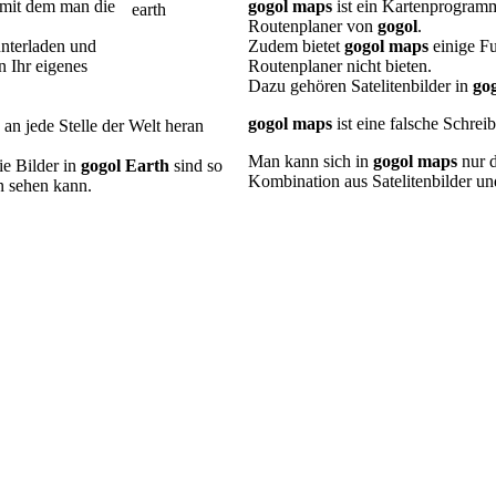
 mit dem man die
gogol maps
ist ein Kartenprogramm
Routenplaner von
gogol
.
nterladen und
Zudem bietet
gogol maps
einige Fu
n Ihr eigenes
Routenplaner nicht bieten.
Dazu gehören Satelitenbilder in
go
gogol maps
ist eine falsche Schre
an jede Stelle der Welt heran
Man kann sich in
gogol maps
nur d
ie Bilder in
gogol Earth
sind so
Kombination aus Satelitenbilder un
n sehen kann.