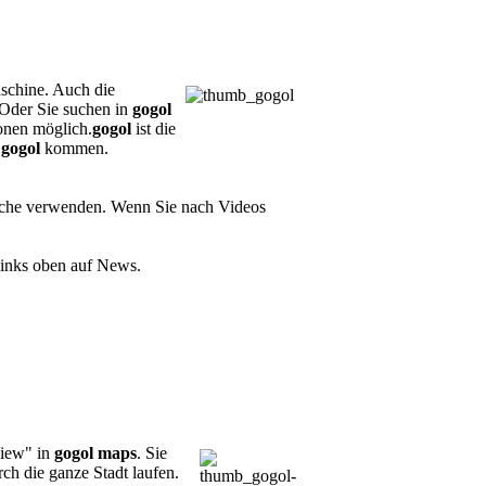
chine. Auch die
 Oder Sie suchen in
gogol
onen möglich.
gogol
ist die
r
gogol
kommen.
che verwenden. Wenn Sie nach Videos
Links oben auf News.
View" in
gogol maps
. Sie
ch die ganze Stadt laufen.