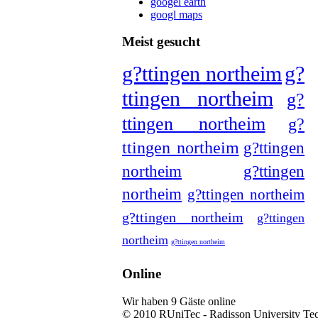
googel earth
googl maps
Meist gesucht
g?ttingen northeim
g?
ttingen northeim
g?
ttingen northeim
g?
ttingen northeim
g?ttingen
northeim
g?ttingen
northeim
g?ttingen northeim
g?ttingen northeim
g?ttingen
northeim
g?ttingen northeim
Online
Wir haben 9 Gäste online
© 2010 RUniTec - Radisson University Te