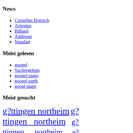
News
Cornelius Boersch
Argentur
Billiard
Addresse
Standart
Meist gelesen
googel
Suchergebnis
googel maps
googel earth
googl maps
Meist gesucht
g?ttingen northeim
g?
ttingen northeim
g?
ttingen northeim
g?