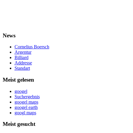
News
Cornelius Boersch
Argentur
Billiard
Addresse
Standart
Meist gelesen
googel
Suchergebnis
googel maps
googel earth
googl maps
Meist gesucht